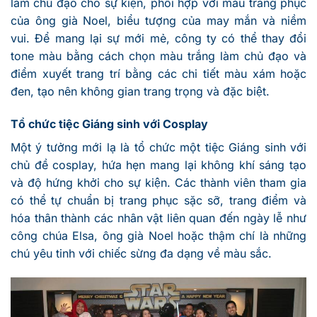
làm chủ đạo cho sự kiện, phối hợp với màu trang phục
của ông già Noel, biểu tượng của may mắn và niềm
vui. Để mang lại sự mới mẻ, công ty có thể thay đổi
tone màu bằng cách chọn màu trắng làm chủ đạo và
điểm xuyết trang trí bằng các chi tiết màu xám hoặc
đen, tạo nên không gian trang trọng và đặc biệt.
Tổ chức tiệc Giáng sinh với Cosplay
Một ý tưởng mới lạ là tổ chức một tiệc Giáng sinh với
chủ đề cosplay, hứa hẹn mang lại không khí sáng tạo
và độ hứng khởi cho sự kiện. Các thành viên tham gia
có thể tự chuẩn bị trang phục sặc sỡ, trang điểm và
hóa thân thành các nhân vật liên quan đến ngày lễ như
công chúa Elsa, ông già Noel hoặc thậm chí là những
chú yêu tinh với chiếc sừng đa dạng về màu sắc.