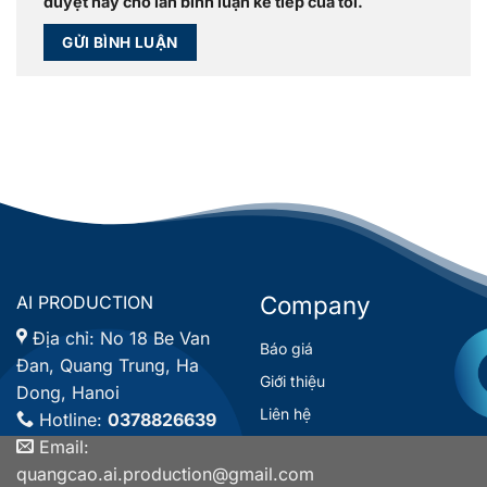
duyệt này cho lần bình luận kế tiếp của tôi.
Company
AI PRODUCTION
Địa chỉ:
No 18 Be Van
Báo giá
Đan, Quang Trung, Ha
Giới thiệu
Dong, Hanoi
Liên hệ
Hotline:
0378826639
Email:
quangcao.ai.production@gmail.com