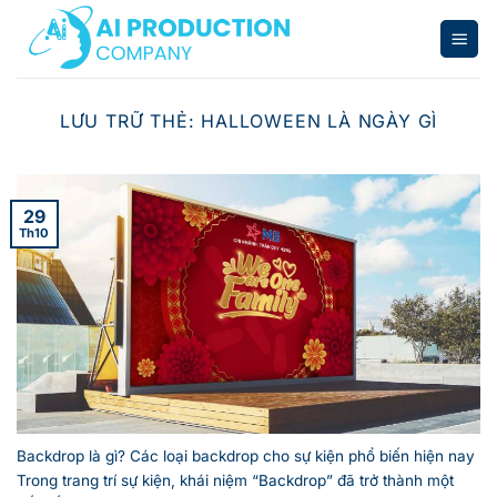
Bỏ
qua
nội
dung
LƯU TRỮ THẺ:
HALLOWEEN LÀ NGÀY GÌ
29
Th10
Backdrop là gì? Các loại backdrop cho sự kiện phổ biến hiện nay
Trong trang trí sự kiện, khái niệm “Backdrop” đã trở thành một