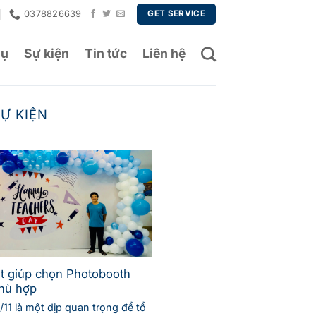
0378826639
GET SERVICE
vụ
Sự kiện
Tin tức
Liên hệ
Ự KIỆN
ết giúp chọn Photobooth
hù hợp
11 là một dịp quan trọng để tổ