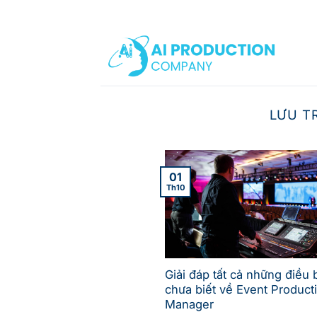
Bỏ
qua
nội
dung
LƯU T
01
Th10
Giải đáp tất cả những điều 
chưa biết về Event Product
Manager