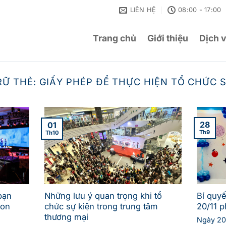
LIÊN HỆ
08:00 - 17:00
Trang chủ
Giới thiệu
Dịch 
RỮ THẺ:
GIẤY PHÉP ĐỂ THỰC HIỆN TỔ CHỨC S
28
01
Th9
Th10
bạn
Những lưu ý quan trọng khi tổ
Bí quy
ion
chức sự kiện trong trung tâm
20/11 p
thương mại
Ngày 20/